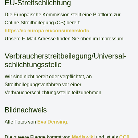
EU-Streitschlichtung
Die Europäische Kommission stellt eine Plattform zur
Online-Streitbeilegung (OS) bereit:
https://ec.europa.eu/consumers/odr/
.
Unsere E-Mail-Adresse finden Sie oben im Impressum.
Verbraucher­streit­beilegung/Universal­
schlichtungs­stelle
Wir sind nicht bereit oder verpflichtet, an
Streitbeilegungsverfahren vor einer
Verbraucherschlichtungsstelle teilzunehmen.
Bildnachweis
Alle Fotos von
Eva Densing
.
Die queere Flagge kommt von
Mediawiki
und ist als
CC0