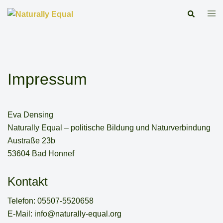
Skip
Tog
Search
to
me
content
Impressum
Eva Densing
Naturally Equal – politische Bildung und Naturverbindung
Austraße 23b
53604 Bad Honnef
Kontakt
Telefon: 05507-5520658
E-Mail: info@naturally-equal.org